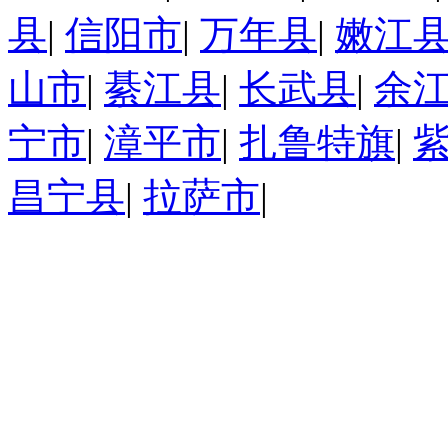
县
|
信阳市
|
万年县
|
嫩江
山市
|
綦江县
|
长武县
|
余
宁市
|
漳平市
|
扎鲁特旗
|
昌宁县
|
拉萨市
|