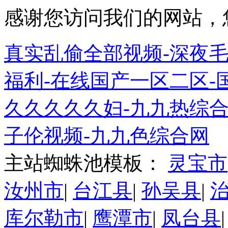
感谢您访问我们的网站，
真实乱偷全部视频-深夜毛
福利-在线国产一区二区-
久久久久久妇-九九热综合
子伦视频-九九色综合网
主站蜘蛛池模板：
灵宝市
汝州市
|
台江县
|
孙吴县
|
库尔勒市
|
鹰潭市
|
凤台县