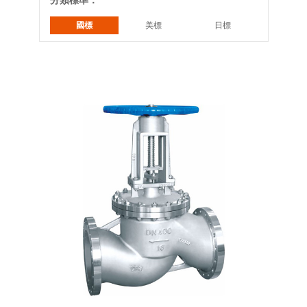
分類標準：
國標
美標
日標